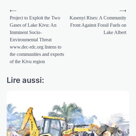
Navigation
⟵
⟶
de
Project to Exploit the Two
Kasenyi Rises: A Community
Gases of Lake Kivu: An
Front Against Fossil Fuels on
l’article
Imminent Socio-
Lake Albert
Environmental Threat
www.dec-rdc.org listens to
the communities and experts
of the Kivu region
Lire aussi: