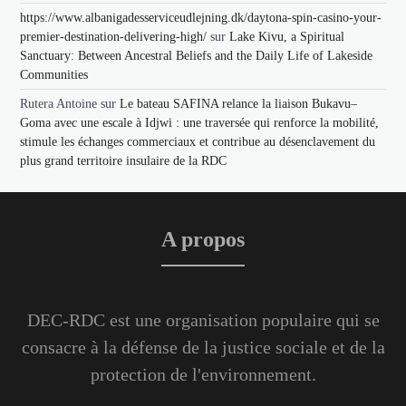
https://www.albanigadesserviceudlejning.dk/daytona-spin-casino-your-
premier-destination-delivering-high/
sur
Lake Kivu, a Spiritual
Sanctuary: Between Ancestral Beliefs and the Daily Life of Lakeside
Communities
Rutera Antoine
sur
Le bateau SAFINA relance la liaison Bukavu–
Goma avec une escale à Idjwi : une traversée qui renforce la mobilité,
stimule les échanges commerciaux et contribue au désenclavement du
plus grand territoire insulaire de la RDC
A propos
DEC-RDC est une organisation populaire qui se
consacre à la défense de la justice sociale et de la
protection de l'environnement.