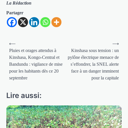
La Rédaction
Partager
Navigation
⟵
⟶
de
Pluies et orages attendus à
Kinshasa sous tension : un
Kinshasa, Kongo-Central et
pylône électrique menace de
l’article
Bandundu : vigilance de mise
s’effondrer, la SNEL alerte
pour les habitants dès ce 20
face à un danger imminent
septembre
pour la capitale
Lire aussi: