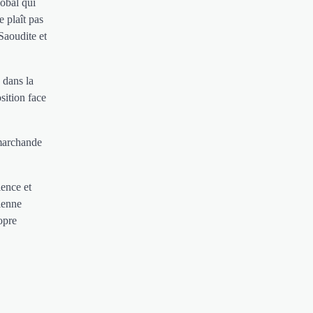
lobal qui
e plaît pas
Saoudite et
 dans la
sition face
 marchande
ience et
ienne
opre