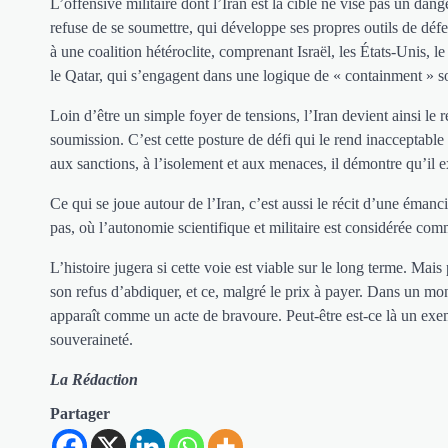
L’offensive militaire dont l’Iran est la cible ne vise pas un da
refuse de se soumettre, qui développe ses propres outils de défens
à une coalition hétéroclite, comprenant Israël, les États-Unis
le Qatar, qui s’engagent dans une logique de « containment » s
Loin d’être un simple foyer de tensions, l’Iran devient ainsi l
soumission. C’est cette posture de défi qui le rend inacceptabl
aux sanctions, à l’isolement et aux menaces, il démontre qu’il ex
Ce qui se joue autour de l’Iran, c’est aussi le récit d’une ém
pas, où l’autonomie scientifique et militaire est considérée co
L’histoire jugera si cette voie est viable sur le long terme. Mais 
son refus d’abdiquer, et ce, malgré le prix à payer. Dans un m
apparaît comme un acte de bravoure. Peut-être est-ce là un exe
souveraineté.
La Rédaction
Partager