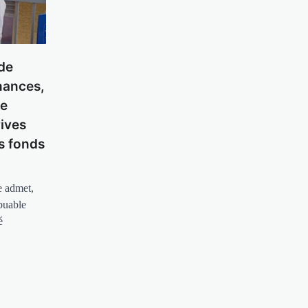
de
inances,
ne
rives
s fonds
e admet,
ibuable
é