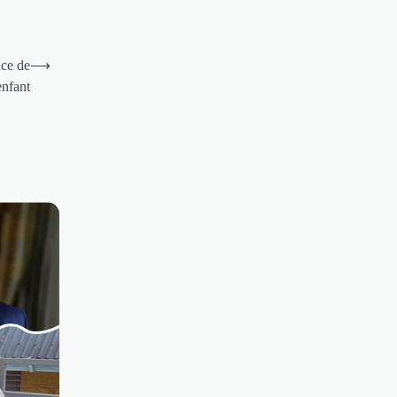
nce de
⟶
enfant