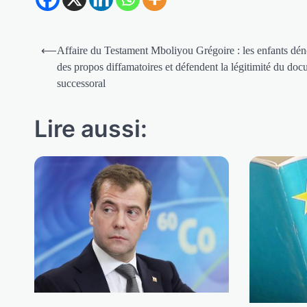
Navigation
⟵
Affaire du Testament Mboliyou Grégoire : les enfants dé
de
des propos diffamatoires et défendent la légitimité du do
successoral
l’article
Lire aussi: