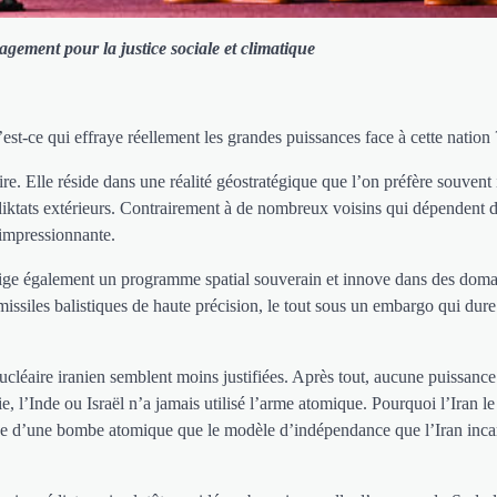
gement pour la justice sociale et climatique
’est-ce qui effraye réellement les grandes puissances face à cette nation 
re. Elle réside dans une réalité géostratégique que l’on préfère souvent 
iktats extérieurs. Contrairement à de nombreux voisins qui dépendent 
 impressionnante.
dirige également un programme spatial souverain et innove dans des doma
missiles balistiques de haute précision, le tout sous un embargo qui dur
ucléaire iranien semblent moins justifiées. Après tout, aucune puissance
 l’Inde ou Israël n’a jamais utilisé l’arme atomique. Pourquoi l’Iran le f
nace d’une bombe atomique que le modèle d’indépendance que l’Iran inc