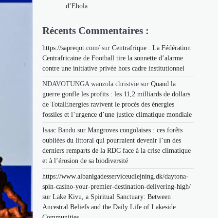
d’Ebola
Récents Commentaires :
https://sapreqot.com/
sur
Centrafrique : La Fédération
Centrafricaine de Football tire la sonnette d’alarme
contre une initiative privée hors cadre institutionnel
NDAVOTUNGA wanzola christvie
sur
Quand la
guerre gonfle les profits : les 11,2 milliards de dollars
de TotalEnergies ravivent le procès des énergies
fossiles et l’urgence d’une justice climatique mondiale
Isaac Bandu
sur
Mangroves congolaises : ces forêts
oubliées du littoral qui pourraient devenir l’un des
derniers remparts de la RDC face à la crise climatique
et à l’érosion de sa biodiversité
https://www.albanigadesserviceudlejning.dk/daytona-
spin-casino-your-premier-destination-delivering-high/
sur
Lake Kivu, a Spiritual Sanctuary: Between
Ancestral Beliefs and the Daily Life of Lakeside
Communities