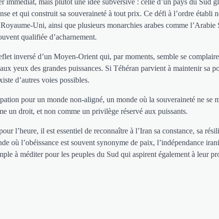
nger immédiat, mais plutôt une idée subversive : celle d’un pays du Sud g
e et qui construit sa souveraineté à tout prix. Ce défi à l’ordre établi n
, le Royaume-Uni, ainsi que plusieurs monarchies arabes comme l’Arabie 
ouvent qualifiée d’acharnement.
e reflet inversé d’un Moyen-Orient qui, par moments, semble se complaire
e aux yeux des grandes puissances. Si Téhéran parvient à maintenir sa po
iste d’autres voies possibles.
ancipation pour un monde non-aligné, un monde où la souveraineté ne se
mme un droit, et non comme un privilège réservé aux puissants.
pour l’heure, il est essentiel de reconnaître à l’Iran sa constance, sa résil
onde où l’obéissance est souvent synonyme de paix, l’indépendance iran
mple à méditer pour les peuples du Sud qui aspirent également à leur pr