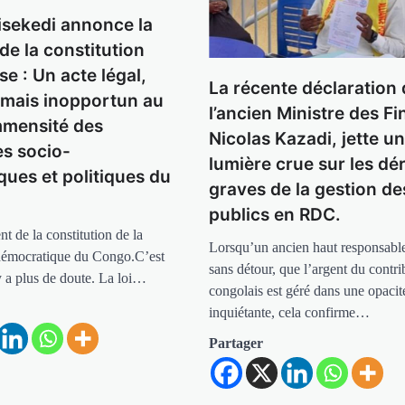
hisekedi annonce la
de la constitution
e : Un acte légal,
La récente déclaration 
, mais inopportun au
l’ancien Ministre des F
immensité des
Nicolas Kazadi, jette u
s socio-
lumière crue sur les dé
ues et politiques du
graves de la gestion de
publics en RDC.
 de la constitution de la
Lorsqu’un ancien haut responsabl
démocratique du Congo.C’est
sans détour, que l’argent du contr
n’y a plus de doute. La loi…
congolais est géré dans une opacit
inquiétante, cela confirme…
Partager