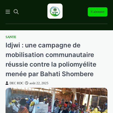
S'abonner
SANTE
Skip
Idjwi : une campagne de
to
content
mobilisation communautaire
réussie contre la poliomyélite
menée par Bahati Shombere
DEC RDC
août 22, 2025