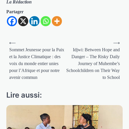
La Rédaction
Partager
Navigation
⟵
⟶
de
Sommet Jeunesse pour la Paix
Idjwi: Between Hope and
et la Justice Climatique : des
Danger – The Risky Daily
l’article
voix du monde entier unies
Journey of Muhembe’s
pour l’Afrique et pour notre
Schoolchildren on Their Way
avenir commun
to School
Lire aussi: