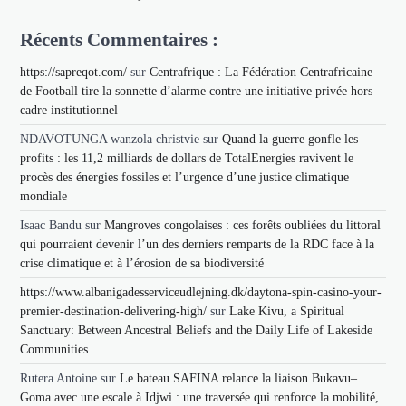
Récents Commentaires :
https://sapreqot.com/
sur
Centrafrique : La Fédération Centrafricaine
de Football tire la sonnette d’alarme contre une initiative privée hors
cadre institutionnel
NDAVOTUNGA wanzola christvie
sur
Quand la guerre gonfle les
profits : les 11,2 milliards de dollars de TotalEnergies ravivent le
procès des énergies fossiles et l’urgence d’une justice climatique
mondiale
Isaac Bandu
sur
Mangroves congolaises : ces forêts oubliées du littoral
qui pourraient devenir l’un des derniers remparts de la RDC face à la
crise climatique et à l’érosion de sa biodiversité
https://www.albanigadesserviceudlejning.dk/daytona-spin-casino-your-
premier-destination-delivering-high/
sur
Lake Kivu, a Spiritual
Sanctuary: Between Ancestral Beliefs and the Daily Life of Lakeside
Communities
Rutera Antoine
sur
Le bateau SAFINA relance la liaison Bukavu–
Goma avec une escale à Idjwi : une traversée qui renforce la mobilité,