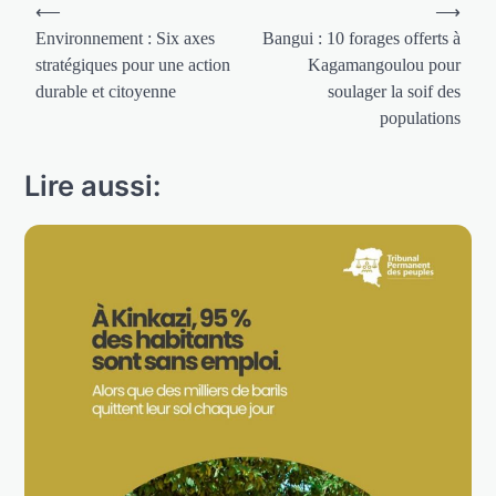
Navigation
⟵
⟶
de
Environnement : Six axes
Bangui : 10 forages offerts à
stratégiques pour une action
Kagamangoulou pour
l’article
durable et citoyenne
soulager la soif des
populations
Lire aussi: