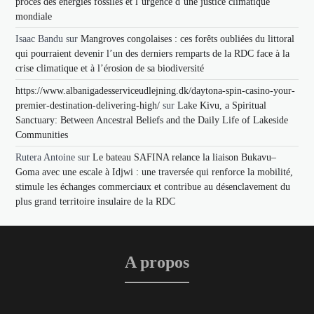
procès des énergies fossiles et l’urgence d’une justice climatique
mondiale
Isaac Bandu
sur
Mangroves congolaises : ces forêts oubliées du littoral
qui pourraient devenir l’un des derniers remparts de la RDC face à la
crise climatique et à l’érosion de sa biodiversité
https://www.albanigadesserviceudlejning.dk/daytona-spin-casino-your-
premier-destination-delivering-high/
sur
Lake Kivu, a Spiritual
Sanctuary: Between Ancestral Beliefs and the Daily Life of Lakeside
Communities
Rutera Antoine
sur
Le bateau SAFINA relance la liaison Bukavu–
Goma avec une escale à Idjwi : une traversée qui renforce la mobilité,
stimule les échanges commerciaux et contribue au désenclavement du
plus grand territoire insulaire de la RDC
A propos