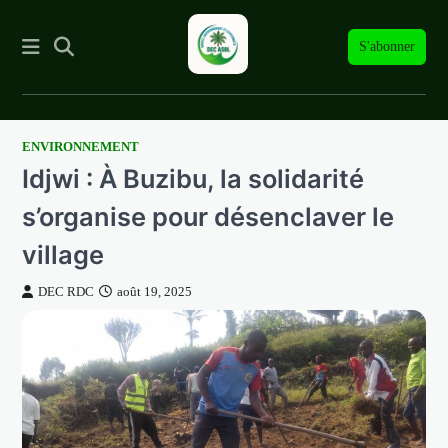
S'abonner
ENVIRONNEMENT
Skip
Idjwi : À Buzibu, la solidarité
to
content
s’organise pour désenclaver le
village
DEC RDC
août 19, 2025