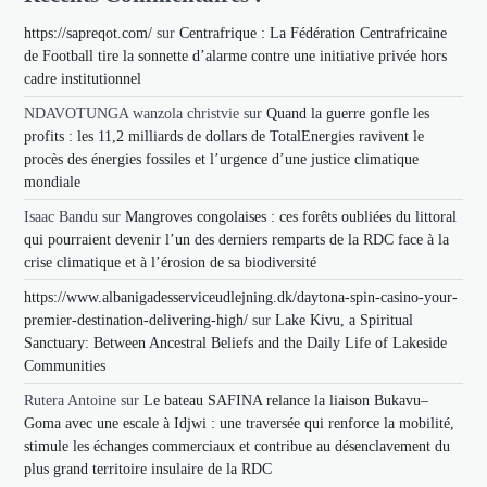
https://sapreqot.com/
sur
Centrafrique : La Fédération Centrafricaine
de Football tire la sonnette d’alarme contre une initiative privée hors
cadre institutionnel
NDAVOTUNGA wanzola christvie
sur
Quand la guerre gonfle les
profits : les 11,2 milliards de dollars de TotalEnergies ravivent le
procès des énergies fossiles et l’urgence d’une justice climatique
mondiale
Isaac Bandu
sur
Mangroves congolaises : ces forêts oubliées du littoral
qui pourraient devenir l’un des derniers remparts de la RDC face à la
crise climatique et à l’érosion de sa biodiversité
https://www.albanigadesserviceudlejning.dk/daytona-spin-casino-your-
premier-destination-delivering-high/
sur
Lake Kivu, a Spiritual
Sanctuary: Between Ancestral Beliefs and the Daily Life of Lakeside
Communities
Rutera Antoine
sur
Le bateau SAFINA relance la liaison Bukavu–
Goma avec une escale à Idjwi : une traversée qui renforce la mobilité,
stimule les échanges commerciaux et contribue au désenclavement du
plus grand territoire insulaire de la RDC