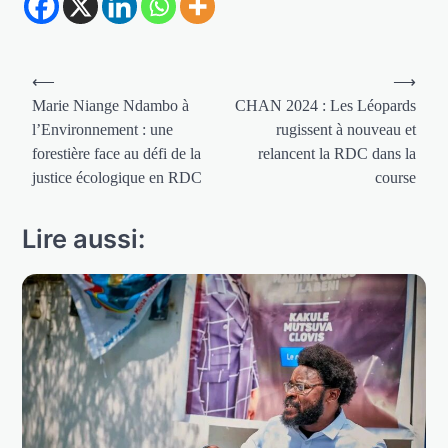
Navigation
⟵
⟶
de
Marie Niange Ndambo à
CHAN 2024 : Les Léopards
l’Environnement : une
rugissent à nouveau et
l’article
forestière face au défi de la
relancent la RDC dans la
justice écologique en RDC
course
Lire aussi: