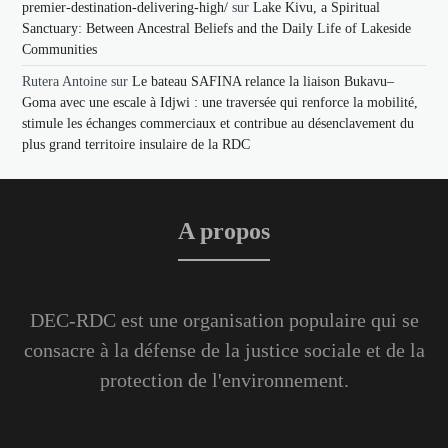
premier-destination-delivering-high/
sur
Lake Kivu, a Spiritual
Sanctuary: Between Ancestral Beliefs and the Daily Life of Lakeside
Communities
Rutera Antoine
sur
Le bateau SAFINA relance la liaison Bukavu–
Goma avec une escale à Idjwi : une traversée qui renforce la mobilité,
stimule les échanges commerciaux et contribue au désenclavement du
plus grand territoire insulaire de la RDC
A propos
DEC-RDC est une organisation populaire qui se
consacre à la défense de la justice sociale et de la
protection de l'environnement.