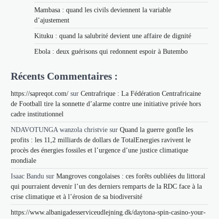
Mambasa : quand les civils deviennent la variable
d’ajustement
Kituku : quand la salubrité devient une affaire de dignité
Ebola : deux guérisons qui redonnent espoir à Butembo
Récents Commentaires :
https://sapreqot.com/
sur
Centrafrique : La Fédération Centrafricaine
de Football tire la sonnette d’alarme contre une initiative privée hors
cadre institutionnel
NDAVOTUNGA wanzola christvie
sur
Quand la guerre gonfle les
profits : les 11,2 milliards de dollars de TotalEnergies ravivent le
procès des énergies fossiles et l’urgence d’une justice climatique
mondiale
Isaac Bandu
sur
Mangroves congolaises : ces forêts oubliées du littoral
qui pourraient devenir l’un des derniers remparts de la RDC face à la
crise climatique et à l’érosion de sa biodiversité
https://www.albanigadesserviceudlejning.dk/daytona-spin-casino-your-