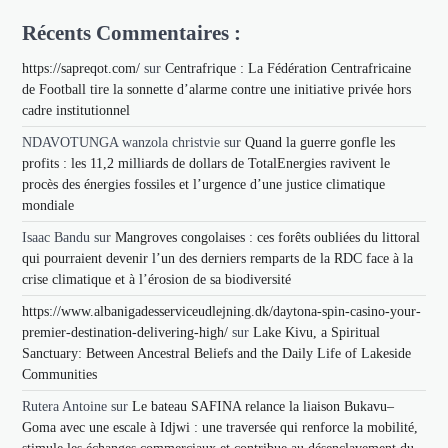
Récents Commentaires :
https://sapreqot.com/
sur
Centrafrique : La Fédération Centrafricaine
de Football tire la sonnette d’alarme contre une initiative privée hors
cadre institutionnel
NDAVOTUNGA wanzola christvie
sur
Quand la guerre gonfle les
profits : les 11,2 milliards de dollars de TotalEnergies ravivent le
procès des énergies fossiles et l’urgence d’une justice climatique
mondiale
Isaac Bandu
sur
Mangroves congolaises : ces forêts oubliées du littoral
qui pourraient devenir l’un des derniers remparts de la RDC face à la
crise climatique et à l’érosion de sa biodiversité
https://www.albanigadesserviceudlejning.dk/daytona-spin-casino-your-
premier-destination-delivering-high/
sur
Lake Kivu, a Spiritual
Sanctuary: Between Ancestral Beliefs and the Daily Life of Lakeside
Communities
Rutera Antoine
sur
Le bateau SAFINA relance la liaison Bukavu–
Goma avec une escale à Idjwi : une traversée qui renforce la mobilité,