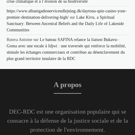
crise climatique et à l’érosion de sa biodiversité
https://www.albanigadesserviceudlejning.dk/daytona-spin-casino-your-
premier-destination-delivering-high/
sur
Lake Kivu, a Spiritual
Sanctuary: Between Ancestral Beliefs and the Daily Life of Lakeside
Communities
Rutera Antoine
sur
Le bateau SAFINA relance la liaison Bukavu–
Goma avec une escale à Idjwi : une traversée qui renforce la mobilité,
stimule les échanges commerciaux et contribue au désenclavement du
plus grand territoire insulaire de la RDC
A propos
DEC-RDC est une organisation populaire qui se
consacre à la défense de la justice sociale et de la
protection de l'environnement.