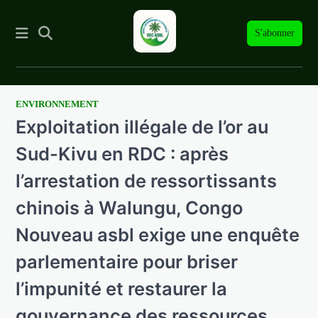
S'abonner
ENVIRONNEMENT
Skip
Exploitation illégale de l’or au
to
content
Sud-Kivu en RDC : après
l’arrestation de ressortissants
chinois à Walungu, Congo
Nouveau asbl exige une enquête
parlementaire pour briser
l’impunité et restaurer la
gouvernance des ressources