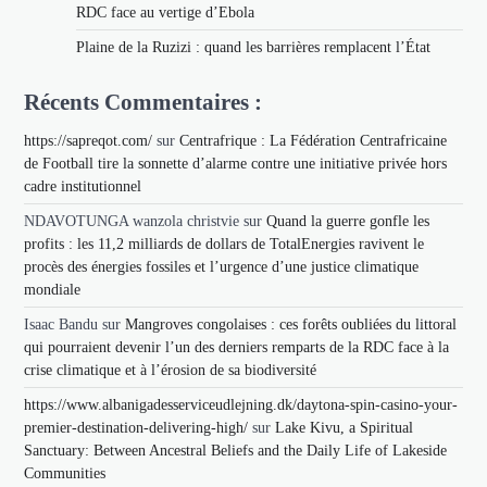
RDC face au vertige d’Ebola
Plaine de la Ruzizi : quand les barrières remplacent l’État
Récents Commentaires :
https://sapreqot.com/
sur
Centrafrique : La Fédération Centrafricaine
de Football tire la sonnette d’alarme contre une initiative privée hors
cadre institutionnel
NDAVOTUNGA wanzola christvie
sur
Quand la guerre gonfle les
profits : les 11,2 milliards de dollars de TotalEnergies ravivent le
procès des énergies fossiles et l’urgence d’une justice climatique
mondiale
Isaac Bandu
sur
Mangroves congolaises : ces forêts oubliées du littoral
qui pourraient devenir l’un des derniers remparts de la RDC face à la
crise climatique et à l’érosion de sa biodiversité
https://www.albanigadesserviceudlejning.dk/daytona-spin-casino-your-
premier-destination-delivering-high/
sur
Lake Kivu, a Spiritual
Sanctuary: Between Ancestral Beliefs and the Daily Life of Lakeside
Communities