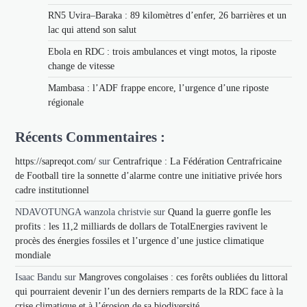
RN5 Uvira–Baraka : 89 kilomètres d’enfer, 26 barrières et un
lac qui attend son salut
Ebola en RDC : trois ambulances et vingt motos, la riposte
change de vitesse
Mambasa : l’ADF frappe encore, l’urgence d’une riposte
régionale
Récents Commentaires :
https://sapreqot.com/
sur
Centrafrique : La Fédération Centrafricaine
de Football tire la sonnette d’alarme contre une initiative privée hors
cadre institutionnel
NDAVOTUNGA wanzola christvie
sur
Quand la guerre gonfle les
profits : les 11,2 milliards de dollars de TotalEnergies ravivent le
procès des énergies fossiles et l’urgence d’une justice climatique
mondiale
Isaac Bandu
sur
Mangroves congolaises : ces forêts oubliées du littoral
qui pourraient devenir l’un des derniers remparts de la RDC face à la
crise climatique et à l’érosion de sa biodiversité