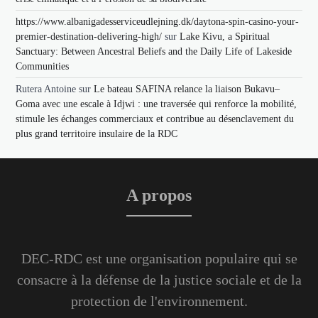
https://www.albanigadesserviceudlejning.dk/daytona-spin-casino-your-
premier-destination-delivering-high/
sur
Lake Kivu, a Spiritual
Sanctuary: Between Ancestral Beliefs and the Daily Life of Lakeside
Communities
Rutera Antoine
sur
Le bateau SAFINA relance la liaison Bukavu–
Goma avec une escale à Idjwi : une traversée qui renforce la mobilité,
stimule les échanges commerciaux et contribue au désenclavement du
plus grand territoire insulaire de la RDC
A propos
DEC-RDC est une organisation populaire qui se
consacre à la défense de la justice sociale et de la
protection de l'environnement.