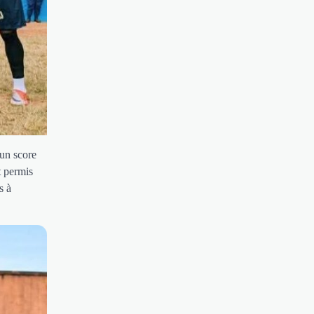
 un score
t permis
s à