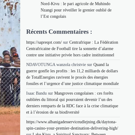
Nord-Kivu : le pari agricole de Muhindo
Nzangi pour réveiller le grenier oublié de
l’Est congolais
Récents Commentaires :
https://sapreqot.com/
sur
Centrafrique : La Fédération
Centrafricaine de Football tire la sonnette d’alarme
contre une initiative privée hors cadre institutionnel
NDAVOTUNGA wanzola christvie
sur
Quand la
guerre gonfle les profits : les 11,2 milliards de dollars
de TotalEnergies ravivent le procès des énergies
fossiles et l’urgence d’une justice climatique mondiale
Isaac Bandu
sur
Mangroves congolaises : ces forêts
oubliées du littoral qui pourraient devenir l’un des
derniers remparts de la RDC face à la crise climatique
et à l’érosion de sa biodiversité
https://www.albanigadesserviceudlejning.dk/daytona-
spin-casino-your-premier-destination-delivering-high/
sur
Lake Kivu, a Spiritual Sanctuary: Between