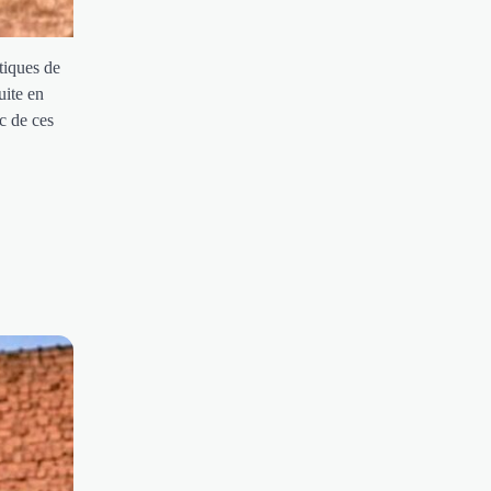
tiques de
uite en
c de ces