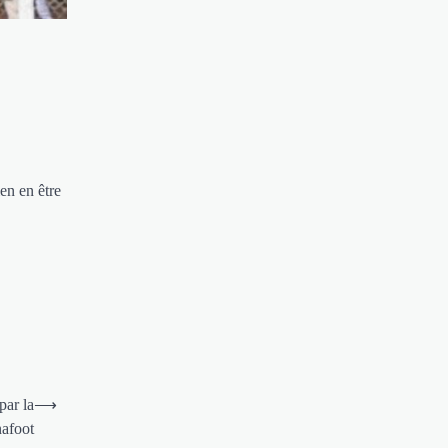
en en être
par la
⟶
nafoot