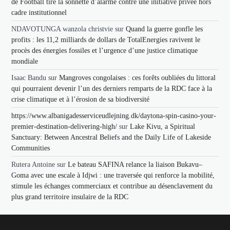
de Football tire la sonnette d’alarme contre une initiative privée hors
cadre institutionnel
NDAVOTUNGA wanzola christvie
sur
Quand la guerre gonfle les
profits : les 11,2 milliards de dollars de TotalEnergies ravivent le
procès des énergies fossiles et l’urgence d’une justice climatique
mondiale
Isaac Bandu
sur
Mangroves congolaises : ces forêts oubliées du littoral
qui pourraient devenir l’un des derniers remparts de la RDC face à la
crise climatique et à l’érosion de sa biodiversité
https://www.albanigadesserviceudlejning.dk/daytona-spin-casino-your-
premier-destination-delivering-high/
sur
Lake Kivu, a Spiritual
Sanctuary: Between Ancestral Beliefs and the Daily Life of Lakeside
Communities
Rutera Antoine
sur
Le bateau SAFINA relance la liaison Bukavu–
Goma avec une escale à Idjwi : une traversée qui renforce la mobilité,
stimule les échanges commerciaux et contribue au désenclavement du
plus grand territoire insulaire de la RDC