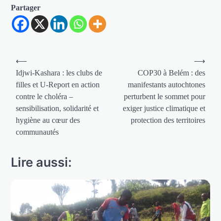
Partager
Navigation
⟵
⟶
de
Idjwi-Kashara : les clubs de
COP30 à Belém : des
filles et U-Report en action
manifestants autochtones
l’article
contre le choléra –
perturbent le sommet pour
sensibilisation, solidarité et
exiger justice climatique et
hygiène au cœur des
protection des territoires
communautés
Lire aussi: