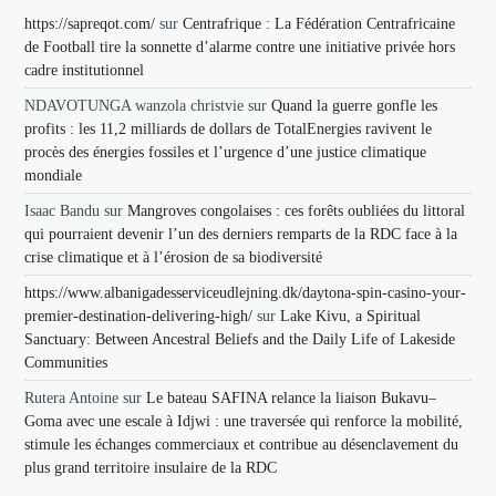
https://sapreqot.com/
sur
Centrafrique : La Fédération Centrafricaine
de Football tire la sonnette d’alarme contre une initiative privée hors
cadre institutionnel
NDAVOTUNGA wanzola christvie
sur
Quand la guerre gonfle les
profits : les 11,2 milliards de dollars de TotalEnergies ravivent le
procès des énergies fossiles et l’urgence d’une justice climatique
mondiale
Isaac Bandu
sur
Mangroves congolaises : ces forêts oubliées du littoral
qui pourraient devenir l’un des derniers remparts de la RDC face à la
crise climatique et à l’érosion de sa biodiversité
https://www.albanigadesserviceudlejning.dk/daytona-spin-casino-your-
premier-destination-delivering-high/
sur
Lake Kivu, a Spiritual
Sanctuary: Between Ancestral Beliefs and the Daily Life of Lakeside
Communities
Rutera Antoine
sur
Le bateau SAFINA relance la liaison Bukavu–
Goma avec une escale à Idjwi : une traversée qui renforce la mobilité,
stimule les échanges commerciaux et contribue au désenclavement du
plus grand territoire insulaire de la RDC