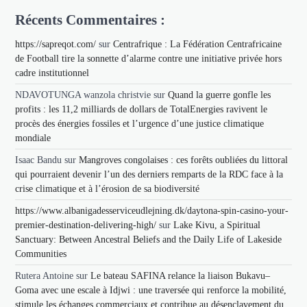
Récents Commentaires :
https://sapreqot.com/
sur
Centrafrique : La Fédération Centrafricaine
de Football tire la sonnette d’alarme contre une initiative privée hors
cadre institutionnel
NDAVOTUNGA wanzola christvie
sur
Quand la guerre gonfle les
profits : les 11,2 milliards de dollars de TotalEnergies ravivent le
procès des énergies fossiles et l’urgence d’une justice climatique
mondiale
Isaac Bandu
sur
Mangroves congolaises : ces forêts oubliées du littoral
qui pourraient devenir l’un des derniers remparts de la RDC face à la
crise climatique et à l’érosion de sa biodiversité
https://www.albanigadesserviceudlejning.dk/daytona-spin-casino-your-
premier-destination-delivering-high/
sur
Lake Kivu, a Spiritual
Sanctuary: Between Ancestral Beliefs and the Daily Life of Lakeside
Communities
Rutera Antoine
sur
Le bateau SAFINA relance la liaison Bukavu–
Goma avec une escale à Idjwi : une traversée qui renforce la mobilité,
stimule les échanges commerciaux et contribue au désenclavement du