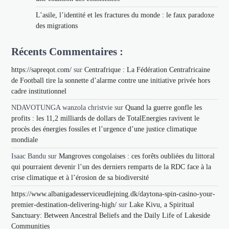
L’asile, l’identité et les fractures du monde : le faux paradoxe
des migrations
Récents Commentaires :
https://sapreqot.com/
sur
Centrafrique : La Fédération Centrafricaine
de Football tire la sonnette d’alarme contre une initiative privée hors
cadre institutionnel
NDAVOTUNGA wanzola christvie
sur
Quand la guerre gonfle les
profits : les 11,2 milliards de dollars de TotalEnergies ravivent le
procès des énergies fossiles et l’urgence d’une justice climatique
mondiale
Isaac Bandu
sur
Mangroves congolaises : ces forêts oubliées du littoral
qui pourraient devenir l’un des derniers remparts de la RDC face à la
crise climatique et à l’érosion de sa biodiversité
https://www.albanigadesserviceudlejning.dk/daytona-spin-casino-your-
premier-destination-delivering-high/
sur
Lake Kivu, a Spiritual
Sanctuary: Between Ancestral Beliefs and the Daily Life of Lakeside
Communities