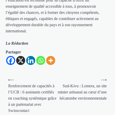
l’éducation est reconnue pour sa capacité à offrir un
enseignement de qualité accessible à tous, à promouvoir
l’égalité des chances, et à former des citoyens compétents,
éthiques et engagés, capables de contribuer activement au
développement durable du pays et à son rayonnement
international.
La Rédaction
Partager
Navigation
⟵
⟶
de
Renforcement de capacités à
Sud-Kivu : Lomera, un site
l’UCB : 6 assistants certifiés
minier artisanal au cœur d’une
l’article
en coaching systémique grâce
hécatombe environnementale
à un partenariat avec
Swisscontact