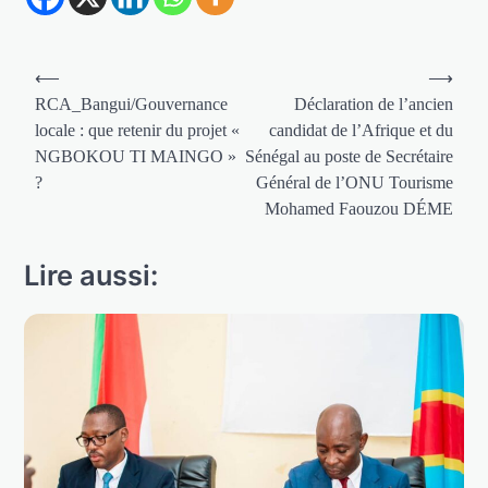
Navigation
⟵
⟶
de
RCA_Bangui/Gouvernance
Déclaration de l’ancien
locale : que retenir du projet «
candidat de l’Afrique et du
l’article
NGBOKOU TI MAINGO »
Sénégal au poste de Secrétaire
?
Général de l’ONU Tourisme
Mohamed Faouzou DÉME
Lire aussi: