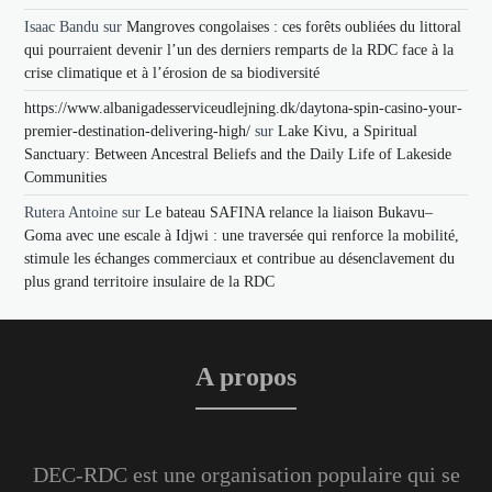
Isaac Bandu
sur
Mangroves congolaises : ces forêts oubliées du littoral
qui pourraient devenir l’un des derniers remparts de la RDC face à la
crise climatique et à l’érosion de sa biodiversité
https://www.albanigadesserviceudlejning.dk/daytona-spin-casino-your-
premier-destination-delivering-high/
sur
Lake Kivu, a Spiritual
Sanctuary: Between Ancestral Beliefs and the Daily Life of Lakeside
Communities
Rutera Antoine
sur
Le bateau SAFINA relance la liaison Bukavu–
Goma avec une escale à Idjwi : une traversée qui renforce la mobilité,
stimule les échanges commerciaux et contribue au désenclavement du
plus grand territoire insulaire de la RDC
A propos
DEC-RDC est une organisation populaire qui se