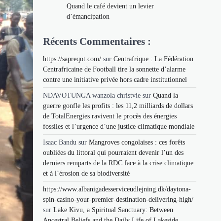
Quand le café devient un levier
d’émancipation
Récents Commentaires :
https://sapreqot.com/
sur
Centrafrique : La Fédération
Centrafricaine de Football tire la sonnette d’alarme
contre une initiative privée hors cadre institutionnel
NDAVOTUNGA wanzola christvie
sur
Quand la
guerre gonfle les profits : les 11,2 milliards de dollars
de TotalEnergies ravivent le procès des énergies
fossiles et l’urgence d’une justice climatique mondiale
Isaac Bandu
sur
Mangroves congolaises : ces forêts
oubliées du littoral qui pourraient devenir l’un des
derniers remparts de la RDC face à la crise climatique
et à l’érosion de sa biodiversité
https://www.albanigadesserviceudlejning.dk/daytona-
spin-casino-your-premier-destination-delivering-high/
sur
Lake Kivu, a Spiritual Sanctuary: Between
Ancestral Beliefs and the Daily Life of Lakeside