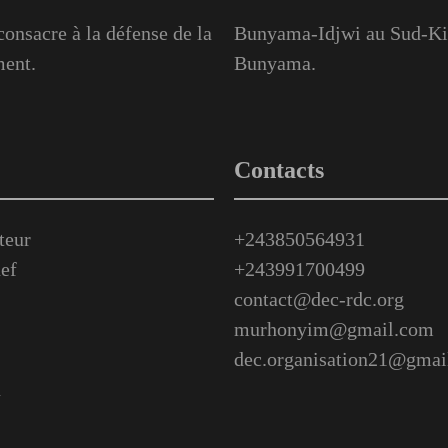
onsacre à la défense de la
Bunyama-Idjwi au Sud-Kiv
ment.
Bunyama.
Contacts
teur
+243850564931
ef
+243991700499
contact@dec-rdc.org
murhonyim@gmail.com
dec.organisation21@gmai
n