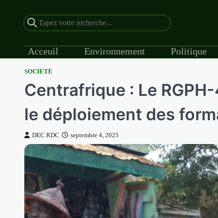
Acceuil
Environnement
Politique
SOCIÉTÉ
Skip
Centrafrique : Le RGPH-
to
content
le déploiement des forma
DEC RDC
septembre 4, 2025