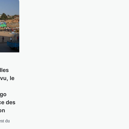
lles
vu, le
ngo
e des
on
nt du