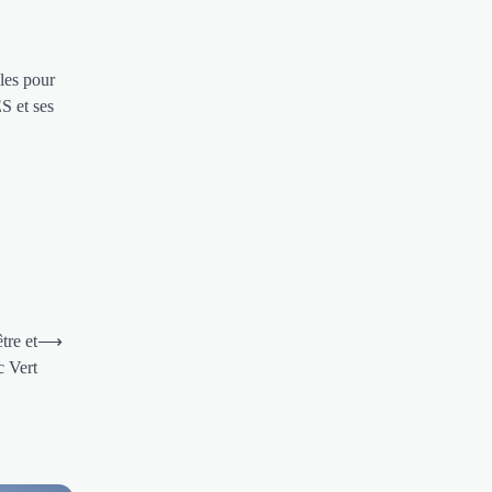
lles pour
S et ses
tre et
⟶
c Vert