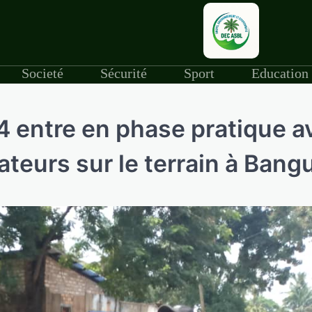
Societé
Sécurité
Sport
Education
4 entre en phase pratique a
teurs sur le terrain à Bangu