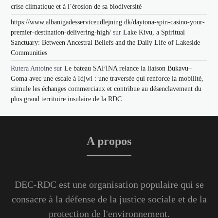
crise climatique et à l’érosion de sa biodiversité
https://www.albanigadesserviceudlejning.dk/daytona-spin-casino-your-
premier-destination-delivering-high/
sur
Lake Kivu, a Spiritual
Sanctuary: Between Ancestral Beliefs and the Daily Life of Lakeside
Communities
Rutera Antoine
sur
Le bateau SAFINA relance la liaison Bukavu–
Goma avec une escale à Idjwi : une traversée qui renforce la mobilité,
stimule les échanges commerciaux et contribue au désenclavement du
plus grand territoire insulaire de la RDC
A propos
DEC-RDC est une organisation populaire qui se
consacre à la défense de la justice sociale et de la
protection de l'environnement.