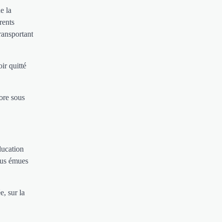
e la
rents
ransportant
ir quitté
core sous
.
ducation
lus émues
e, sur la