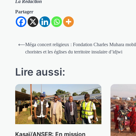
La Rédaction
Partager
Navigation
⟵
Méga concert religieux : Fondation Charles Muhara mobili
de
choristes et les églises du territoire insulaire d’idjwi
l’article
Lire aussi:
Kasaï/ANSER: En mission