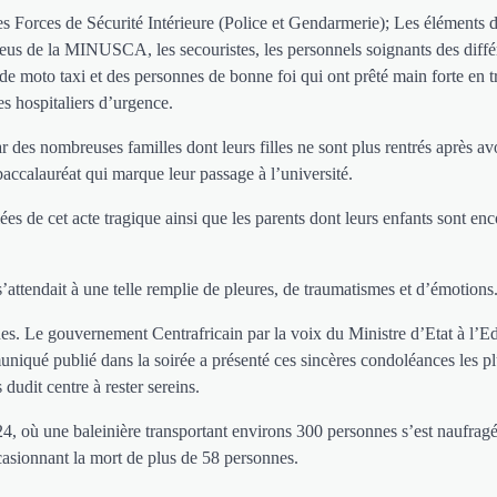
s Forces de Sécurité Intérieure (Police et Gendarmerie); Les éléments d
leus de la MINUSCA, les secouristes, les personnels soignants des diffé
 de moto taxi et des personnes de bonne foi qui ont prêté main forte en t
es hospitaliers d’urgence.
ar des nombreuses familles dont leurs filles ne sont plus rentrés après avo
accalauréat qui marque leur passage à l’université.
ées de cet acte tragique ainsi que les parents dont leurs enfants sont en
’attendait à une telle remplie de pleures, de traumatismes et d’émotions
ues. Le gouvernement Centrafricain par la voix du Ministre d’Etat à l’E
iqué publié dans la soirée a présenté ces sincères condoléances les p
 dudit centre à rester sereins.
24, où une baleinière transportant environs 300 personnes s’est naufragé
asionnant la mort de plus de 58 personnes.