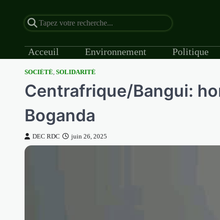
Acceuil
Environnement
Politique
SOCIÉTÉ
,
SOLIDARITÉ
Skip
Centrafrique/Bangui: h
to
content
Boganda
DEC RDC
juin 26, 2025