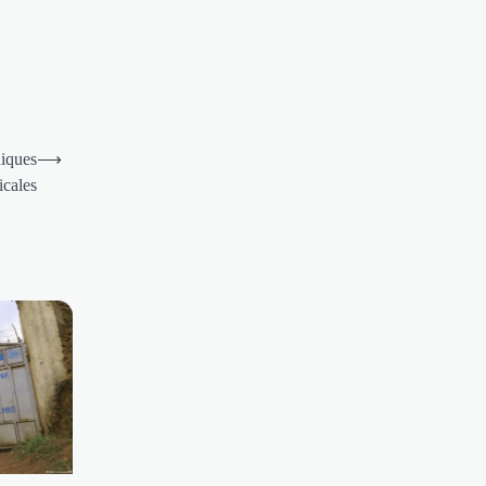
niques
⟶
icales