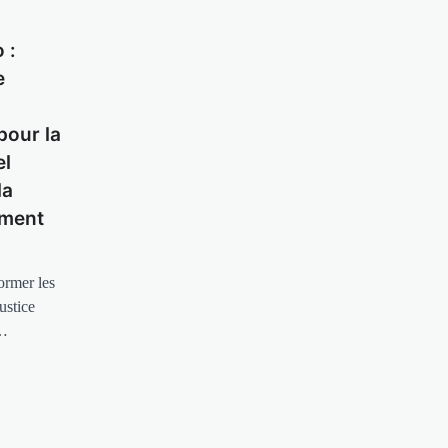
 :
e
pour la
el
la
ement
ormer les
ustice
n…