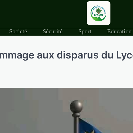
Societé
Sécurité
Sport
Education
ommage aux disparus du Ly