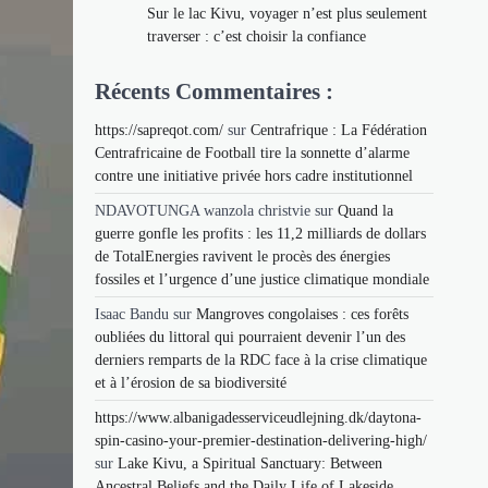
Sur le lac Kivu, voyager n’est plus seulement
traverser : c’est choisir la confiance
Récents Commentaires :
https://sapreqot.com/
sur
Centrafrique : La Fédération
Centrafricaine de Football tire la sonnette d’alarme
contre une initiative privée hors cadre institutionnel
NDAVOTUNGA wanzola christvie
sur
Quand la
guerre gonfle les profits : les 11,2 milliards de dollars
de TotalEnergies ravivent le procès des énergies
fossiles et l’urgence d’une justice climatique mondiale
Isaac Bandu
sur
Mangroves congolaises : ces forêts
oubliées du littoral qui pourraient devenir l’un des
derniers remparts de la RDC face à la crise climatique
et à l’érosion de sa biodiversité
https://www.albanigadesserviceudlejning.dk/daytona-
spin-casino-your-premier-destination-delivering-high/
sur
Lake Kivu, a Spiritual Sanctuary: Between
Ancestral Beliefs and the Daily Life of Lakeside