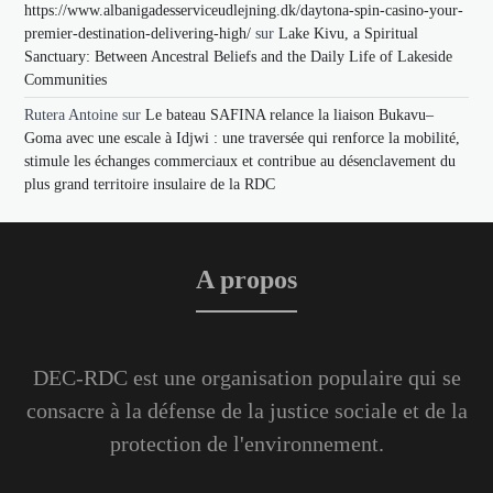
https://www.albanigadesserviceudlejning.dk/daytona-spin-casino-your-
premier-destination-delivering-high/
sur
Lake Kivu, a Spiritual
Sanctuary: Between Ancestral Beliefs and the Daily Life of Lakeside
Communities
Rutera Antoine
sur
Le bateau SAFINA relance la liaison Bukavu–
Goma avec une escale à Idjwi : une traversée qui renforce la mobilité,
stimule les échanges commerciaux et contribue au désenclavement du
plus grand territoire insulaire de la RDC
A propos
DEC-RDC est une organisation populaire qui se
consacre à la défense de la justice sociale et de la
protection de l'environnement.