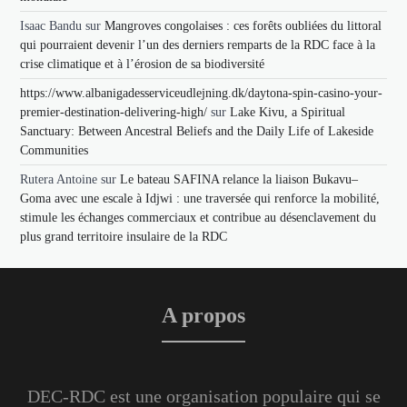
Isaac Bandu
sur
Mangroves congolaises : ces forêts oubliées du littoral
qui pourraient devenir l’un des derniers remparts de la RDC face à la
crise climatique et à l’érosion de sa biodiversité
https://www.albanigadesserviceudlejning.dk/daytona-spin-casino-your-
premier-destination-delivering-high/
sur
Lake Kivu, a Spiritual
Sanctuary: Between Ancestral Beliefs and the Daily Life of Lakeside
Communities
Rutera Antoine
sur
Le bateau SAFINA relance la liaison Bukavu–
Goma avec une escale à Idjwi : une traversée qui renforce la mobilité,
stimule les échanges commerciaux et contribue au désenclavement du
plus grand territoire insulaire de la RDC
A propos
DEC-RDC est une organisation populaire qui se