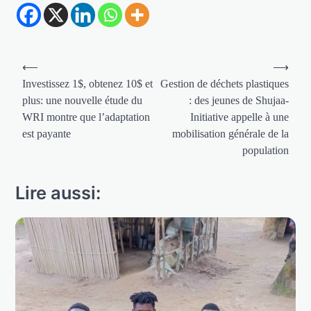
Navigation
⟵
⟶
de
Investissez 1$, obtenez 10$ et
Gestion de déchets plastiques
plus: une nouvelle étude du
: des jeunes de Shujaa-
l’article
WRI montre que l’adaptation
Initiative appelle à une
est payante
mobilisation générale de la
population
Lire aussi: