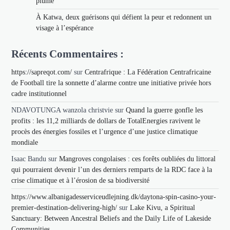
plume
À Katwa, deux guérisons qui défient la peur et redonnent un
visage à l’espérance
Récents Commentaires :
https://sapreqot.com/
sur
Centrafrique : La Fédération Centrafricaine
de Football tire la sonnette d’alarme contre une initiative privée hors
cadre institutionnel
NDAVOTUNGA wanzola christvie
sur
Quand la guerre gonfle les
profits : les 11,2 milliards de dollars de TotalEnergies ravivent le
procès des énergies fossiles et l’urgence d’une justice climatique
mondiale
Isaac Bandu
sur
Mangroves congolaises : ces forêts oubliées du littoral
qui pourraient devenir l’un des derniers remparts de la RDC face à la
crise climatique et à l’érosion de sa biodiversité
https://www.albanigadesserviceudlejning.dk/daytona-spin-casino-your-
premier-destination-delivering-high/
sur
Lake Kivu, a Spiritual
Sanctuary: Between Ancestral Beliefs and the Daily Life of Lakeside
Communities