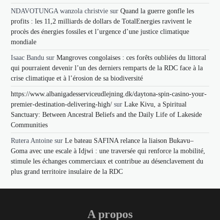
NDAVOTUNGA wanzola christvie
sur
Quand la guerre gonfle les
profits : les 11,2 milliards de dollars de TotalEnergies ravivent le
procès des énergies fossiles et l’urgence d’une justice climatique
mondiale
Isaac Bandu
sur
Mangroves congolaises : ces forêts oubliées du littoral
qui pourraient devenir l’un des derniers remparts de la RDC face à la
crise climatique et à l’érosion de sa biodiversité
https://www.albanigadesserviceudlejning.dk/daytona-spin-casino-your-
premier-destination-delivering-high/
sur
Lake Kivu, a Spiritual
Sanctuary: Between Ancestral Beliefs and the Daily Life of Lakeside
Communities
Rutera Antoine
sur
Le bateau SAFINA relance la liaison Bukavu–
Goma avec une escale à Idjwi : une traversée qui renforce la mobilité,
stimule les échanges commerciaux et contribue au désenclavement du
plus grand territoire insulaire de la RDC
A propos