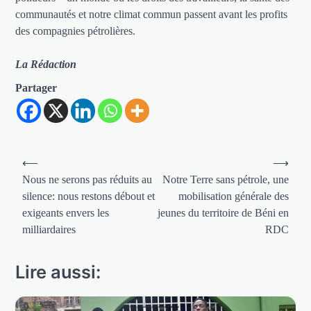
communautés et notre climat commun passent avant les profits
des compagnies pétrolières.
La Rédaction
Partager
Navigation
⟵
⟶
de
Nous ne serons pas réduits au
Notre Terre sans pétrole, une
silence: nous restons débout et
mobilisation générale des
l’article
exigeants envers les
jeunes du territoire de Béni en
milliardaires
RDC
Lire aussi: