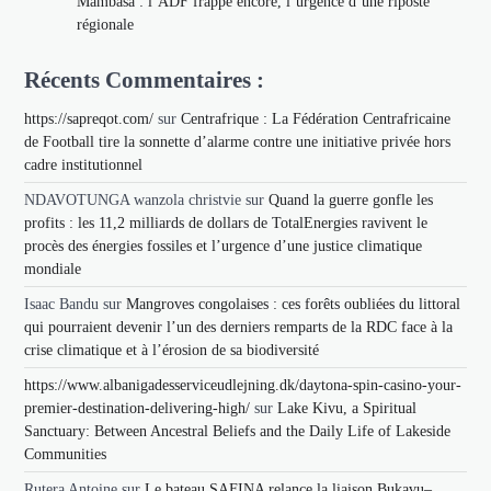
Mambasa : l’ADF frappe encore, l’urgence d’une riposte
régionale
Récents Commentaires :
https://sapreqot.com/
sur
Centrafrique : La Fédération Centrafricaine
de Football tire la sonnette d’alarme contre une initiative privée hors
cadre institutionnel
NDAVOTUNGA wanzola christvie
sur
Quand la guerre gonfle les
profits : les 11,2 milliards de dollars de TotalEnergies ravivent le
procès des énergies fossiles et l’urgence d’une justice climatique
mondiale
Isaac Bandu
sur
Mangroves congolaises : ces forêts oubliées du littoral
qui pourraient devenir l’un des derniers remparts de la RDC face à la
crise climatique et à l’érosion de sa biodiversité
https://www.albanigadesserviceudlejning.dk/daytona-spin-casino-your-
premier-destination-delivering-high/
sur
Lake Kivu, a Spiritual
Sanctuary: Between Ancestral Beliefs and the Daily Life of Lakeside
Communities
Rutera Antoine
sur
Le bateau SAFINA relance la liaison Bukavu–