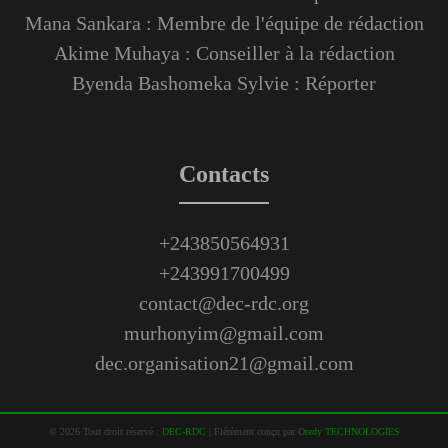
Mana Sankara : Membre de l'équipe de rédaction
Akime Muhaya : Conseiller à la rédaction
Byenda Bashomeka Sylvie : Réporter
Contacts
+243850564931
+243991700499
contact@dec-rdc.org
murhonyim@gmail.com
dec.organisation21@gmail.com
©
2026
Tout droit réservé :
DEC-RDC
|
Fiérèment conçu par
Oredy TECHNOLOGIES