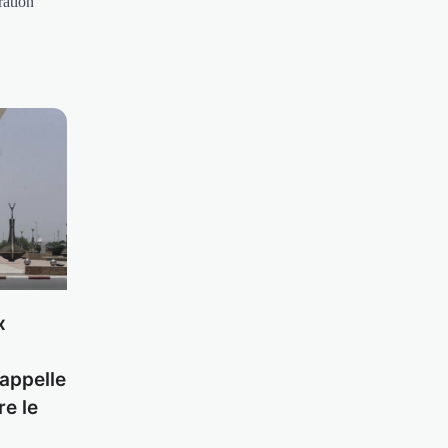
ration
x
appelle
re le