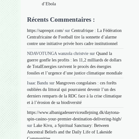
d’Ebola
Récents Commentaires :
https://sapreqot.com/
sur
Centrafrique : La Fédération
Centrafricaine de Football tire la sonnette d’alarme
contre une initiative privée hors cadre institutionnel
NDAVOTUNGA wanzola christvie
sur
Quand la
guerre gonfle les profits : les 11,2 milliards de dollars
de TotalEnergies ravivent le procès des énergies
fossiles et l’urgence d’une justice climatique mondiale
Isaac Bandu
sur
Mangroves congolaises : ces forêts
oubliées du littoral qui pourraient devenir l’un des
derniers remparts de la RDC face à la crise climatique
et à l’érosion de sa biodiversité
https://www.albanigadesserviceudlejning.dk/daytona-
spin-casino-your-premier-destination-delivering-high/
sur
Lake Kivu, a Spiritual Sanctuary: Between
Ancestral Beliefs and the Daily Life of Lakeside
Communities