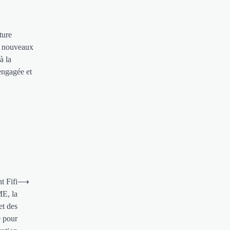
ture
de nouveaux
à la
 engagée et
t Fifi
⟶
ME, la
et des
e pour