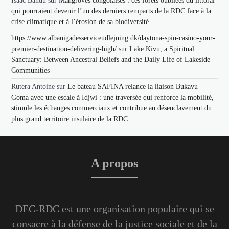
Isaac Bandu
sur
Mangroves congolaises : ces forêts oubliées du littoral
qui pourraient devenir l’un des derniers remparts de la RDC face à la
crise climatique et à l’érosion de sa biodiversité
https://www.albanigadesserviceudlejning.dk/daytona-spin-casino-your-
premier-destination-delivering-high/
sur
Lake Kivu, a Spiritual
Sanctuary: Between Ancestral Beliefs and the Daily Life of Lakeside
Communities
Rutera Antoine
sur
Le bateau SAFINA relance la liaison Bukavu–
Goma avec une escale à Idjwi : une traversée qui renforce la mobilité,
stimule les échanges commerciaux et contribue au désenclavement du
plus grand territoire insulaire de la RDC
A propos
DEC-RDC est une organisation populaire qui se
consacre à la défense de la justice sociale et de la