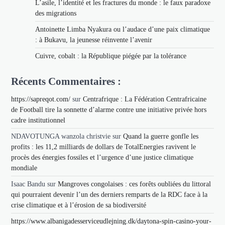
L’asile, l’identité et les fractures du monde : le faux paradoxe
des migrations
Antoinette Limba Nyakura ou l’audace d’une paix climatique
: à Bukavu, la jeunesse réinvente l’avenir
Cuivre, cobalt : la République piégée par la tolérance
Récents Commentaires :
https://sapreqot.com/
sur
Centrafrique : La Fédération Centrafricaine
de Football tire la sonnette d’alarme contre une initiative privée hors
cadre institutionnel
NDAVOTUNGA wanzola christvie
sur
Quand la guerre gonfle les
profits : les 11,2 milliards de dollars de TotalEnergies ravivent le
procès des énergies fossiles et l’urgence d’une justice climatique
mondiale
Isaac Bandu
sur
Mangroves congolaises : ces forêts oubliées du littoral
qui pourraient devenir l’un des derniers remparts de la RDC face à la
crise climatique et à l’érosion de sa biodiversité
https://www.albanigadesserviceudlejning.dk/daytona-spin-casino-your-