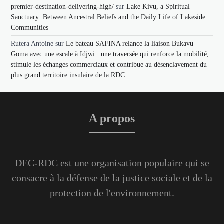
premier-destination-delivering-high/
sur
Lake Kivu, a Spiritual
Sanctuary: Between Ancestral Beliefs and the Daily Life of Lakeside
Communities
Rutera Antoine
sur
Le bateau SAFINA relance la liaison Bukavu–
Goma avec une escale à Idjwi : une traversée qui renforce la mobilité,
stimule les échanges commerciaux et contribue au désenclavement du
plus grand territoire insulaire de la RDC
A propos
DEC-RDC est une organisation populaire qui se
consacre à la défense de la justice sociale et de la
protection de l'environnement.