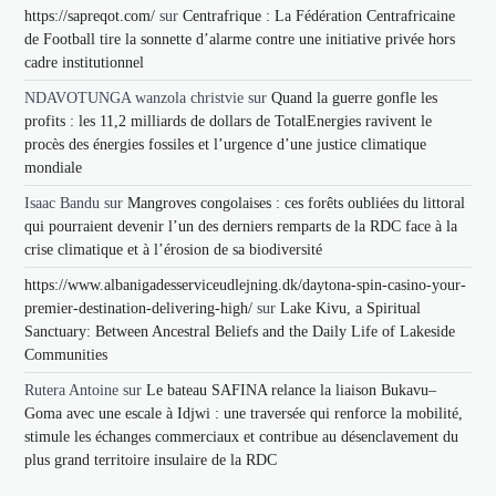
https://sapreqot.com/
sur
Centrafrique : La Fédération Centrafricaine
de Football tire la sonnette d’alarme contre une initiative privée hors
cadre institutionnel
NDAVOTUNGA wanzola christvie
sur
Quand la guerre gonfle les
profits : les 11,2 milliards de dollars de TotalEnergies ravivent le
procès des énergies fossiles et l’urgence d’une justice climatique
mondiale
Isaac Bandu
sur
Mangroves congolaises : ces forêts oubliées du littoral
qui pourraient devenir l’un des derniers remparts de la RDC face à la
crise climatique et à l’érosion de sa biodiversité
https://www.albanigadesserviceudlejning.dk/daytona-spin-casino-your-
premier-destination-delivering-high/
sur
Lake Kivu, a Spiritual
Sanctuary: Between Ancestral Beliefs and the Daily Life of Lakeside
Communities
Rutera Antoine
sur
Le bateau SAFINA relance la liaison Bukavu–
Goma avec une escale à Idjwi : une traversée qui renforce la mobilité,
stimule les échanges commerciaux et contribue au désenclavement du
plus grand territoire insulaire de la RDC