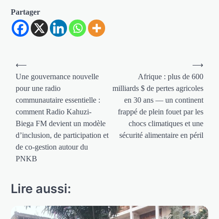
Partager
Navigation
⟵
⟶
de
Une gouvernance nouvelle
Afrique : plus de 600
pour une radio
milliards $ de pertes agricoles
l’article
communautaire essentielle :
en 30 ans — un continent
comment Radio Kahuzi-
frappé de plein fouet par les
Biega FM devient un modèle
chocs climatiques et une
d’inclusion, de participation et
sécurité alimentaire en péril
de co-gestion autour du
PNKB
Lire aussi: