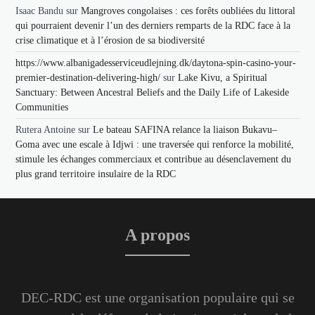
Isaac Bandu
sur
Mangroves congolaises : ces forêts oubliées du littoral
qui pourraient devenir l’un des derniers remparts de la RDC face à la
crise climatique et à l’érosion de sa biodiversité
https://www.albanigadesserviceudlejning.dk/daytona-spin-casino-your-
premier-destination-delivering-high/
sur
Lake Kivu, a Spiritual
Sanctuary: Between Ancestral Beliefs and the Daily Life of Lakeside
Communities
Rutera Antoine
sur
Le bateau SAFINA relance la liaison Bukavu–
Goma avec une escale à Idjwi : une traversée qui renforce la mobilité,
stimule les échanges commerciaux et contribue au désenclavement du
plus grand territoire insulaire de la RDC
A propos
DEC-RDC est une organisation populaire qui se