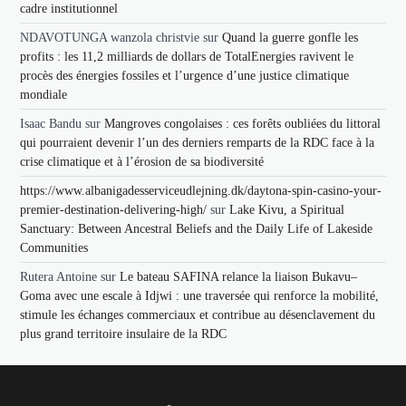
cadre institutionnel
NDAVOTUNGA wanzola christvie
sur
Quand la guerre gonfle les
profits : les 11,2 milliards de dollars de TotalEnergies ravivent le
procès des énergies fossiles et l’urgence d’une justice climatique
mondiale
Isaac Bandu
sur
Mangroves congolaises : ces forêts oubliées du littoral
qui pourraient devenir l’un des derniers remparts de la RDC face à la
crise climatique et à l’érosion de sa biodiversité
https://www.albanigadesserviceudlejning.dk/daytona-spin-casino-your-
premier-destination-delivering-high/
sur
Lake Kivu, a Spiritual
Sanctuary: Between Ancestral Beliefs and the Daily Life of Lakeside
Communities
Rutera Antoine
sur
Le bateau SAFINA relance la liaison Bukavu–
Goma avec une escale à Idjwi : une traversée qui renforce la mobilité,
stimule les échanges commerciaux et contribue au désenclavement du
plus grand territoire insulaire de la RDC