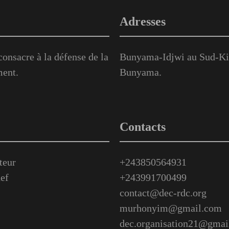
Adresses
onsacre à la défense de la
Bunyama-Idjwi au Sud-Kiv
ment.
Bunyama.
Contacts
teur
+243850564931
ef
+243991700499
contact@dec-rdc.org
murhonyim@gmail.com
dec.organisation21@gmai