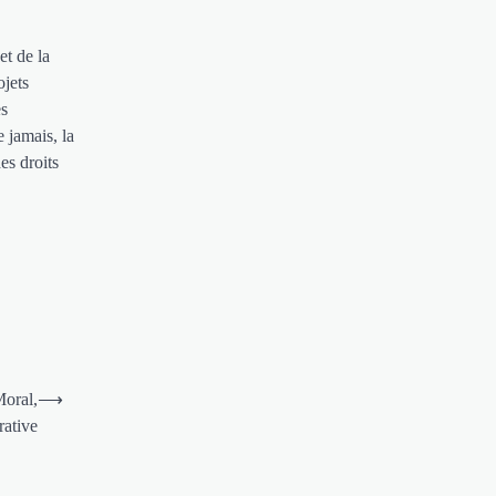
et de la
ojets
es
e jamais, la
es droits
oral,
⟶
rative