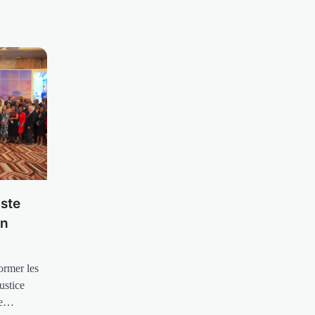
aste
on
ormer les
ustice
ce…