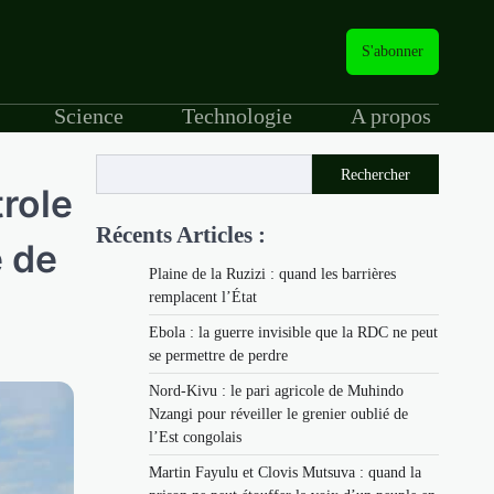
S'abonner
Science
Technologie
A propos
Rechercher
trole
Récents Articles :
e de
Plaine de la Ruzizi : quand les barrières
remplacent l’État
Ebola : la guerre invisible que la RDC ne peut
se permettre de perdre
Nord-Kivu : le pari agricole de Muhindo
Nzangi pour réveiller le grenier oublié de
l’Est congolais
Martin Fayulu et Clovis Mutsuva : quand la