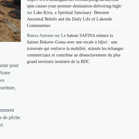
spin-casino-your-premier-destination-delivering-high/
sur
Lake Kivu, a Spiritual Sanctuary: Between
Ancestral Beliefs and the Daily Life of Lakeside
Communities
Rutera Antoine
sur
Le bateau SAFINA relance la
liaison Bukavu–Goma avec une escale à Idjwi : une
traversée qui renforce la mobilité, stimule les échanges
commerciaux et contribue au désenclavement du plus
grand territoire insulaire de la RDC
 unie pour
 Notre
des
urriture,
otamment
és de pêche
et
s