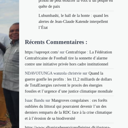
prison ne peut étouffer la voix d’un peuple en
quête de paix
Lubumbashi, le hall de la honte : quand les
alertes de Jean-Claude Katende interpellent
l’État
Récents Commentaires :
https://sapreqot.com/
sur
Centrafrique : La Fédération
Centrafricaine de Football tire la sonnette d’alarme
contre une initiative privée hors cadre institutionnel
NDAVOTUNGA wanzola christvie
sur
Quand la
guerre gonfle les profits : les 11,2 milliards de dollars
de TotalEnergies ravivent le procès des énergies
fossiles et l’urgence d’une justice climatique mondiale
Isaac Bandu
sur
Mangroves congolaises : ces forêts
oubliées du littoral qui pourraient devenir l’un des
derniers remparts de la RDC face à la crise climatique
et à l’érosion de sa biodiversité
https://www.albanigadesserviceudlejning.dk/daytona-