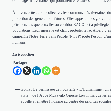
dommages irréversibles qui pourraient être causés à l’un des éc
À travers cette action collective, les communautés riveraines du
protection des générations futures. Elles appellent les gouvernem
pétroliers tels que ceux liés au corridor EACOP et à privilégi
populations. Leur message est clair : protéger le lac Albert, c’es
campagne Notre Terre Sans Pétrole (NTSP) porte l’espoir d’un av
humains.
La Rédaction
Partager
Navigation
⟵
Goma : Le vernissage de l’ouvrage « L’Humanisme : un a
de
vivre » de l’Abbé Muyayalo Giresse Liévin marque les esp
appelle à remettre l’homme au centre des priorités sociales
l’article