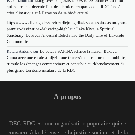
Isaac Bandu
sur
Mangroves congolaises : ces forêts oubliées du littoral
qui pourraient devenir l’un des derniers remparts de la RDC face à la
crise climatique et à l’érosion de sa biodiversité
https://www.albanigadesserviceudlejning.dk/daytona-spin-casino-your-
premier-destination-delivering-high/
sur
Lake Kivu, a Spiritual
Sanctuary: Between Ancestral Beliefs and the Daily Life of Lakeside
Communities
Rutera Antoine
sur
Le bateau SAFINA relance la liaison Bukavu–
Goma avec une escale à Idjwi : une traversée qui renforce la mobilité,
stimule les échanges commerciaux et contribue au désenclavement du
plus grand territoire insulaire de la RDC
A propos
DEC-RDC est une organisation populaire qui se
consacre à la défense de la justice sociale et de la