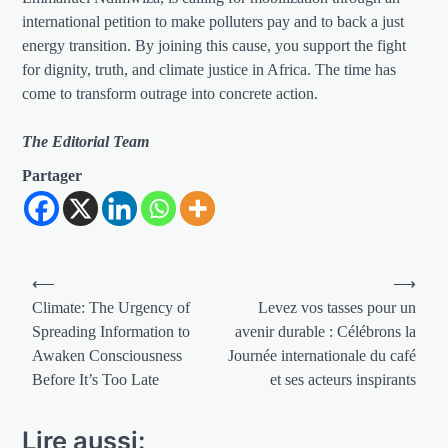
international petition to make polluters pay and to back a just
energy transition. By joining this cause, you support the fight
for dignity, truth, and climate justice in Africa. The time has
come to transform outrage into concrete action.
The Editorial Team
Partager
Navigation
⟵
⟶
de
Climate: The Urgency of
Levez vos tasses pour un
Spreading Information to
avenir durable : Célébrons la
l’article
Awaken Consciousness
Journée internationale du café
Before It’s Too Late
et ses acteurs inspirants
Lire aussi: