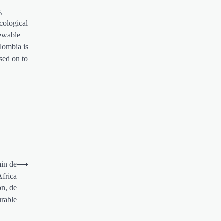
,
cological
newable
lombia is
sed on to
ain de
⟶
Africa
on, de
urable