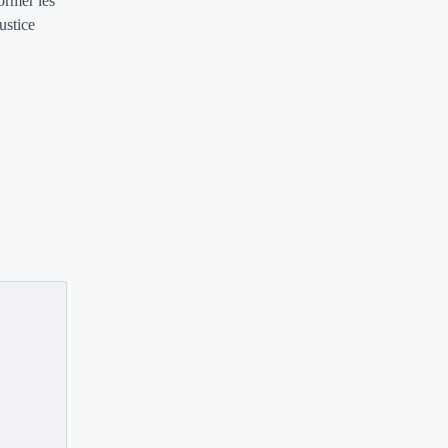
ormer les
ustice