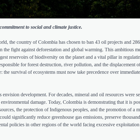
ommitment to social and climate justice.
orld, the country of Colombia has chosen to ban 43 oil projects and 28
 in the fight against deforestation and global warming. This ambitious m
st reservoirs of biodiversity on the planet and a vital pillar in regulati
responsible for forest destruction, river pollution, and the displacement o
e: the survival of ecosystems must now take precedence over immediat
ns envision development. For decades, mineral and oil resources were s
e environmental damage. Today, Colombia is demonstrating that it is pos
resources, the protection of Indigenous peoples, and the promotion of a 
e could significantly reduce greenhouse gas emissions, preserve thousand
tal policies in other regions of the world facing excessive exploitation 