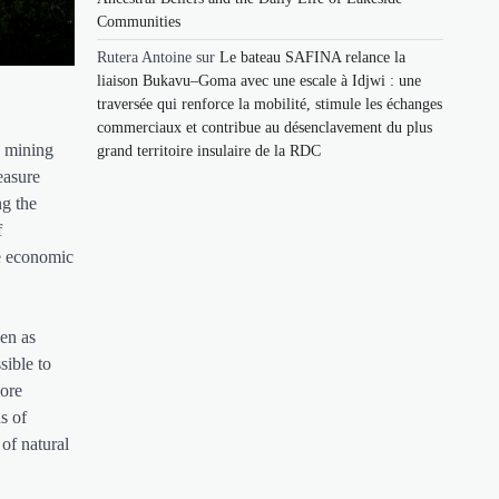
Communities
Rutera Antoine
sur
Le bateau SAFINA relance la
liaison Bukavu–Goma avec une escale à Idjwi : une
traversée qui renforce la mobilité, stimule les échanges
commerciaux et contribue au désenclavement du plus
6 mining
grand territoire insulaire de la RDC
easure
ng the
f
e economic
een as
sible to
more
s of
of natural