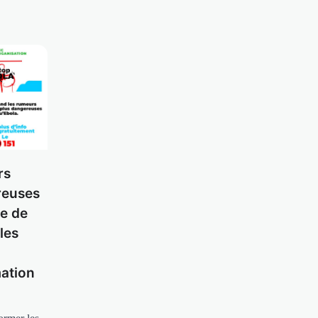
rs
reuses
e de
les
mation