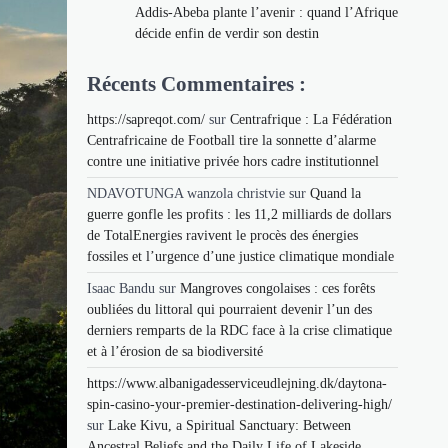
Addis-Abeba plante l’avenir : quand l’Afrique
décide enfin de verdir son destin
Récents Commentaires :
https://sapreqot.com/
sur
Centrafrique : La Fédération
Centrafricaine de Football tire la sonnette d’alarme
contre une initiative privée hors cadre institutionnel
NDAVOTUNGA wanzola christvie
sur
Quand la
guerre gonfle les profits : les 11,2 milliards de dollars
de TotalEnergies ravivent le procès des énergies
fossiles et l’urgence d’une justice climatique mondiale
Isaac Bandu
sur
Mangroves congolaises : ces forêts
oubliées du littoral qui pourraient devenir l’un des
derniers remparts de la RDC face à la crise climatique
et à l’érosion de sa biodiversité
https://www.albanigadesserviceudlejning.dk/daytona-
spin-casino-your-premier-destination-delivering-high/
sur
Lake Kivu, a Spiritual Sanctuary: Between
Ancestral Beliefs and the Daily Life of Lakeside