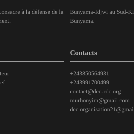
onsacre à la défense de la
Bunyama-Idjwi au Sud-Kiv
ment.
Bunyama.
Contacts
teur
+243850564931
ef
+243991700499
contact@dec-rdc.org
murhonyim@gmail.com
dec.organisation21@gmai
n