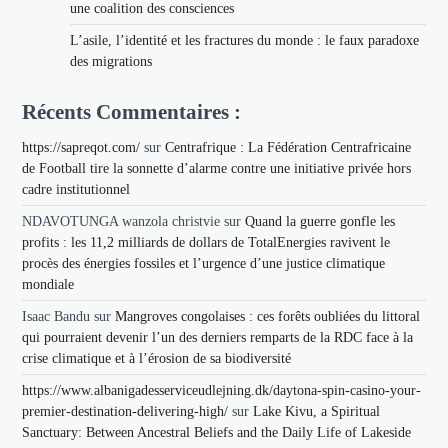
une coalition des consciences
L’asile, l’identité et les fractures du monde : le faux paradoxe
des migrations
Récents Commentaires :
https://sapreqot.com/
sur
Centrafrique : La Fédération Centrafricaine
de Football tire la sonnette d’alarme contre une initiative privée hors
cadre institutionnel
NDAVOTUNGA wanzola christvie
sur
Quand la guerre gonfle les
profits : les 11,2 milliards de dollars de TotalEnergies ravivent le
procès des énergies fossiles et l’urgence d’une justice climatique
mondiale
Isaac Bandu
sur
Mangroves congolaises : ces forêts oubliées du littoral
qui pourraient devenir l’un des derniers remparts de la RDC face à la
crise climatique et à l’érosion de sa biodiversité
https://www.albanigadesserviceudlejning.dk/daytona-spin-casino-your-
premier-destination-delivering-high/
sur
Lake Kivu, a Spiritual
Sanctuary: Between Ancestral Beliefs and the Daily Life of Lakeside