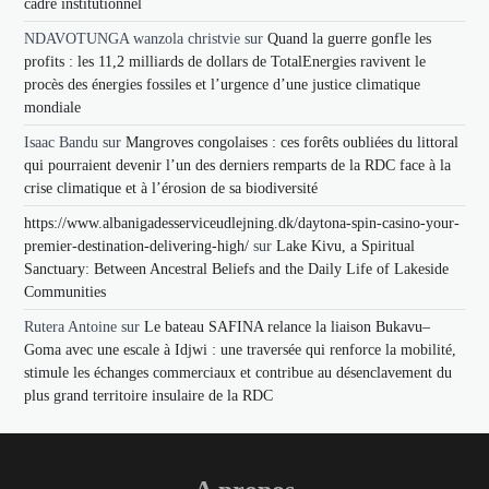
cadre institutionnel
NDAVOTUNGA wanzola christvie
sur
Quand la guerre gonfle les
profits : les 11,2 milliards de dollars de TotalEnergies ravivent le
procès des énergies fossiles et l’urgence d’une justice climatique
mondiale
Isaac Bandu
sur
Mangroves congolaises : ces forêts oubliées du littoral
qui pourraient devenir l’un des derniers remparts de la RDC face à la
crise climatique et à l’érosion de sa biodiversité
https://www.albanigadesserviceudlejning.dk/daytona-spin-casino-your-
premier-destination-delivering-high/
sur
Lake Kivu, a Spiritual
Sanctuary: Between Ancestral Beliefs and the Daily Life of Lakeside
Communities
Rutera Antoine
sur
Le bateau SAFINA relance la liaison Bukavu–
Goma avec une escale à Idjwi : une traversée qui renforce la mobilité,
stimule les échanges commerciaux et contribue au désenclavement du
plus grand territoire insulaire de la RDC