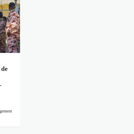
 de
-
agement