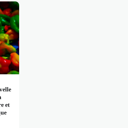
elle
a
e et
que