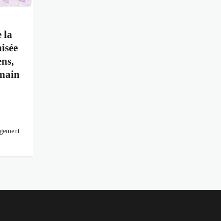
 la
isée
ens,
 main
agement