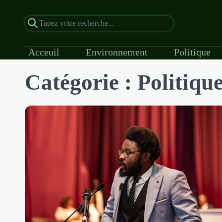
Acceuil
Environnement
Politique
Catégorie :
Politiqu
Skip
to
content