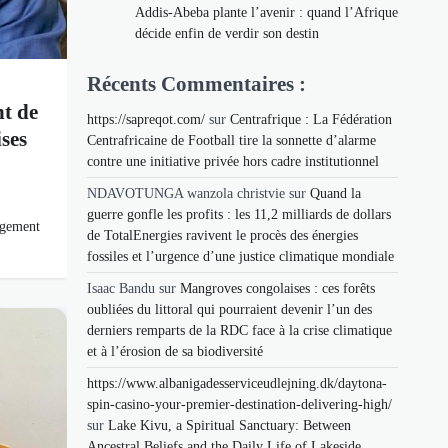
Addis-Abeba plante l’avenir : quand l’Afrique
décide enfin de verdir son destin
Récents Commentaires :
t de
https://sapreqot.com/
sur
Centrafrique : La Fédération
ises
Centrafricaine de Football tire la sonnette d’alarme
contre une initiative privée hors cadre institutionnel
NDAVOTUNGA wanzola christvie
sur
Quand la
guerre gonfle les profits : les 11,2 milliards de dollars
agement
de TotalEnergies ravivent le procès des énergies
fossiles et l’urgence d’une justice climatique mondiale
Isaac Bandu
sur
Mangroves congolaises : ces forêts
oubliées du littoral qui pourraient devenir l’un des
derniers remparts de la RDC face à la crise climatique
et à l’érosion de sa biodiversité
https://www.albanigadesserviceudlejning.dk/daytona-
spin-casino-your-premier-destination-delivering-high/
sur
Lake Kivu, a Spiritual Sanctuary: Between
Ancestral Beliefs and the Daily Life of Lakeside