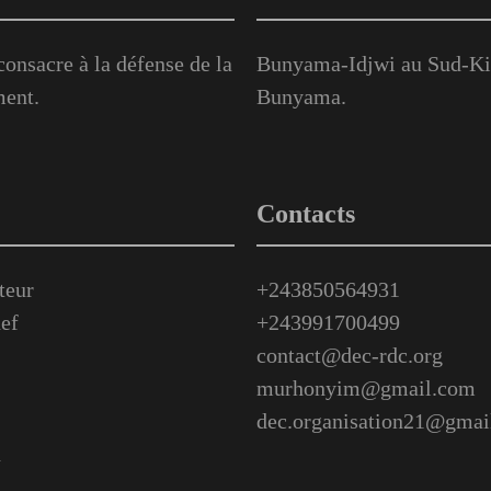
onsacre à la défense de la
Bunyama-Idjwi au Sud-Kiv
ment.
Bunyama.
Contacts
teur
+243850564931
ef
+243991700499
contact@dec-rdc.org
murhonyim@gmail.com
dec.organisation21@gmai
n