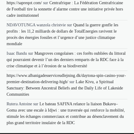
https://sapreqot.com/
sur
Centrafrique : La Fédération Centrafricaine
de Football tire la sonnette d’alarme contre une initiative privée hors
cadre institutionnel
NDAVOTUNGA wanzola christvie
sur
Quand la guerre gonfle les
profits : les 11,2 milliards de dollars de TotalEnergies ravivent le
procès des énergies fossiles et l’urgence d’une justice climatique
mondiale
Isaac Bandu
sur
Mangroves congolaises : ces forêts oubliées du littoral
qui pourraient devenir l’un des derniers remparts de la RDC face à la
crise climatique et à l’érosion de sa biodiversité
https://www.albanigadesserviceudlejning.dk/daytona-spin-casino-your-
premier-destination-delivering-high/
sur
Lake Kivu, a Spiritual
Sanctuary: Between Ancestral Beliefs and the Daily Life of Lakeside
Communities
Rutera Antoine
sur
Le bateau SAFINA relance la liaison Bukavu–
Goma avec une escale à Idjwi : une traversée qui renforce la mobilité,
stimule les échanges commerciaux et contribue au désenclavement du
plus grand territoire insulaire de la RDC