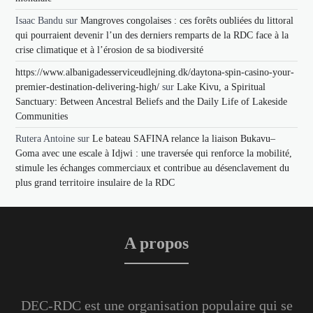
Isaac Bandu
sur
Mangroves congolaises : ces forêts oubliées du littoral
qui pourraient devenir l’un des derniers remparts de la RDC face à la
crise climatique et à l’érosion de sa biodiversité
https://www.albanigadesserviceudlejning.dk/daytona-spin-casino-your-
premier-destination-delivering-high/
sur
Lake Kivu, a Spiritual
Sanctuary: Between Ancestral Beliefs and the Daily Life of Lakeside
Communities
Rutera Antoine
sur
Le bateau SAFINA relance la liaison Bukavu–
Goma avec une escale à Idjwi : une traversée qui renforce la mobilité,
stimule les échanges commerciaux et contribue au désenclavement du
plus grand territoire insulaire de la RDC
A propos
DEC-RDC est une organisation populaire qui se